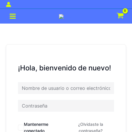
Ir
al
Main
contenido
Menu
¡Hola, bienvenido de nuevo!
Mantenerme
¿Olvidaste la
conectado
contraseña?