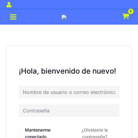
Ir
al
Main
contenido
Menu
¡Hola, bienvenido de nuevo!
Mantenerme
¿Olvidaste la
conectado
contraseña?