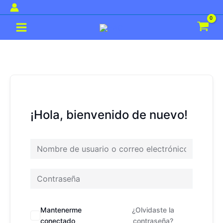
Ir
al
Main
contenido
Menu
¡Hola, bienvenido de nuevo!
Mantenerme
¿Olvidaste la
conectado
contraseña?