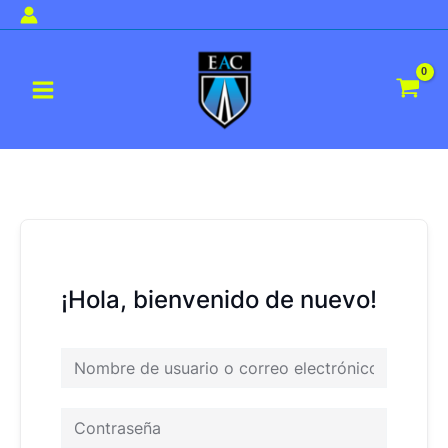
Ir
al
Main
contenido
Menu
¡Hola, bienvenido de nuevo!