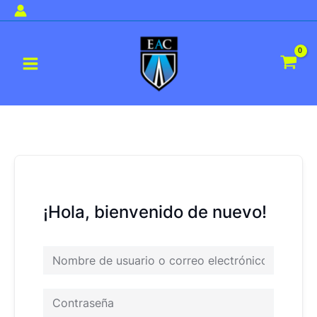
Ir
al
Main
contenido
Menu
¡Hola, bienvenido de nuevo!