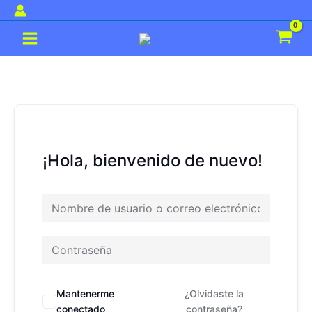
Ir
al
Main
contenido
Menu
¡Hola, bienvenido de nuevo!
Mantenerme
¿Olvidaste la
conectado
contraseña?