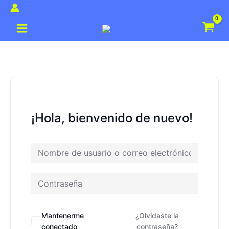
Ir
al
Main
contenido
Menu
¡Hola, bienvenido de nuevo!
Mantenerme
¿Olvidaste la
conectado
contraseña?