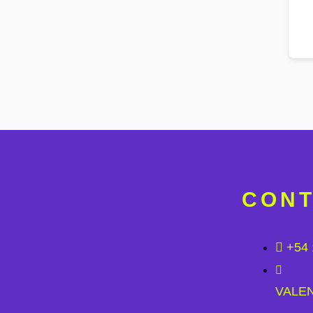
CON
+54 
VALE