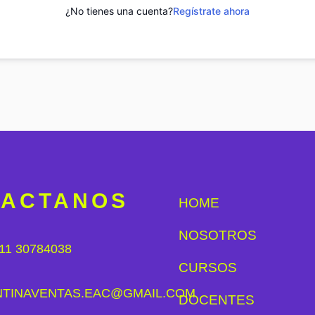
¿No tienes una cuenta?
Regístrate ahora
TACTANOS
HOME
NOSOTROS
11 30784038
CURSOS
NTINAVENTAS.EAC@GMAIL.COM
DOCENTES