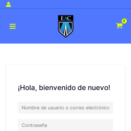
Ir
al
Main
contenido
Menu
¡Hola, bienvenido de nuevo!