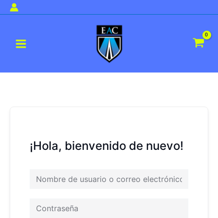
Ir
al
Main
contenido
Menu
¡Hola, bienvenido de nuevo!