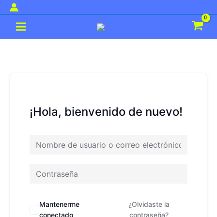
Ir
al
Main
contenido
Menu
¡Hola, bienvenido de nuevo!
Mantenerme
¿Olvidaste la
conectado
contraseña?