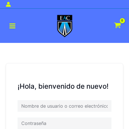
Ir
al
Main
contenido
Menu
¡Hola, bienvenido de nuevo!