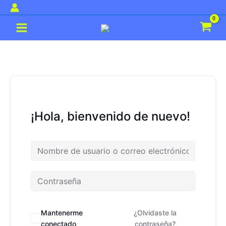
Ir
al
Main
contenido
Menu
¡Hola, bienvenido de nuevo!
Mantenerme
¿Olvidaste la
conectado
contraseña?