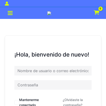
Ir
al
Main
contenido
Menu
¡Hola, bienvenido de nuevo!
Mantenerme
¿Olvidaste la
conectado
contraseña?