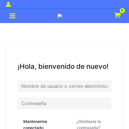
Ir
al
Main
contenido
Menu
¡Hola, bienvenido de nuevo!
Mantenerme
¿Olvidaste la
conectado
contraseña?