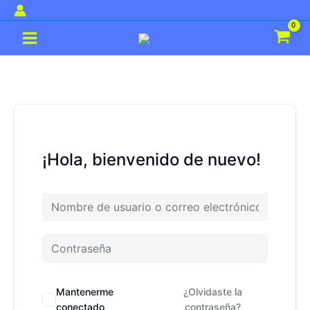
Ir
al
Main
contenido
Menu
¡Hola, bienvenido de nuevo!
Mantenerme
¿Olvidaste la
conectado
contraseña?