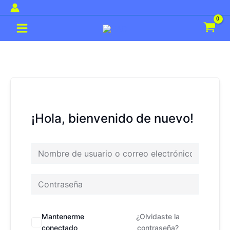
Ir
al
Main
contenido
Menu
¡Hola, bienvenido de nuevo!
Mantenerme
¿Olvidaste la
conectado
contraseña?