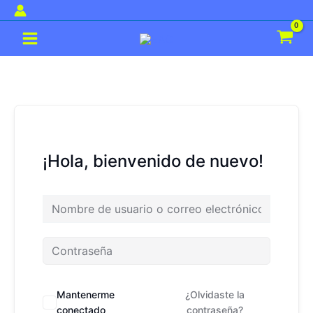
Ir
al
Main
contenido
Menu
¡Hola, bienvenido de nuevo!
Mantenerme
¿Olvidaste la
conectado
contraseña?