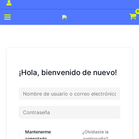
Ir
al
Main
contenido
Menu
¡Hola, bienvenido de nuevo!
Mantenerme
¿Olvidaste la
conectado
contraseña?