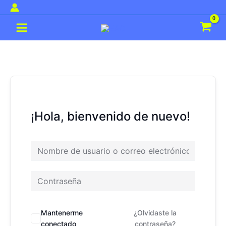
Ir
al
Main
contenido
Menu
¡Hola, bienvenido de nuevo!
Mantenerme
¿Olvidaste la
conectado
contraseña?