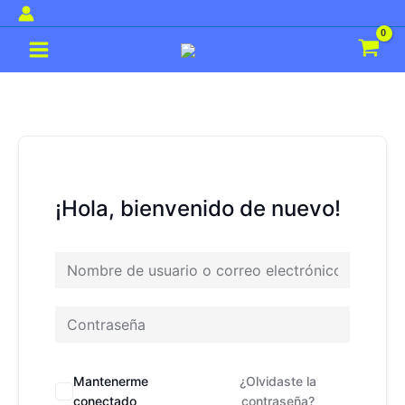
Ir
al
Main
contenido
Menu
¡Hola, bienvenido de nuevo!
Mantenerme
¿Olvidaste la
conectado
contraseña?