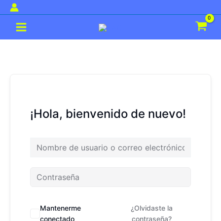
Ir
al
Main
contenido
Menu
¡Hola, bienvenido de nuevo!
Mantenerme
¿Olvidaste la
conectado
contraseña?