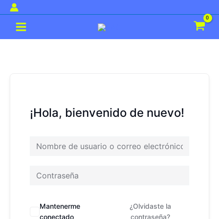
Ir
al
Main
contenido
Menu
¡Hola, bienvenido de nuevo!
Mantenerme
¿Olvidaste la
conectado
contraseña?