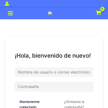
Ir
al
Main
contenido
Menu
¡Hola, bienvenido de nuevo!
Mantenerme
¿Olvidaste la
conectado
contraseña?