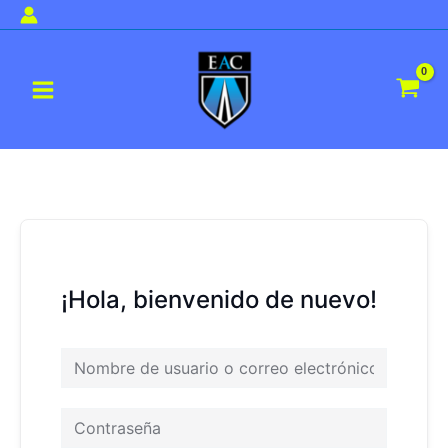
Ir
al
Main
contenido
Menu
¡Hola, bienvenido de nuevo!