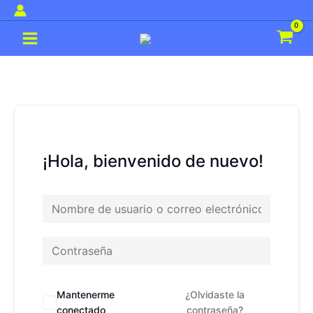
Ir
al
Main
contenido
Menu
¡Hola, bienvenido de nuevo!
Mantenerme
¿Olvidaste la
conectado
contraseña?