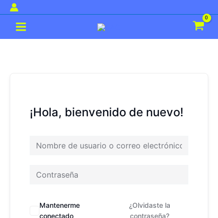
Ir
al
Main
contenido
Menu
¡Hola, bienvenido de nuevo!
Mantenerme
¿Olvidaste la
conectado
contraseña?