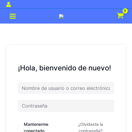
Ir
al
Main
contenido
Menu
¡Hola, bienvenido de nuevo!
Mantenerme
¿Olvidaste la
conectado
contraseña?