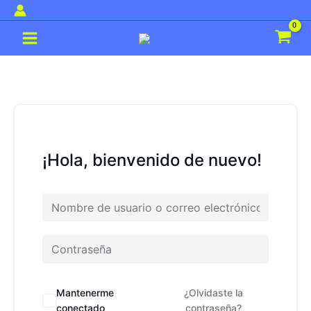
Ir
al
Main
contenido
Menu
¡Hola, bienvenido de nuevo!
Mantenerme
¿Olvidaste la
conectado
contraseña?