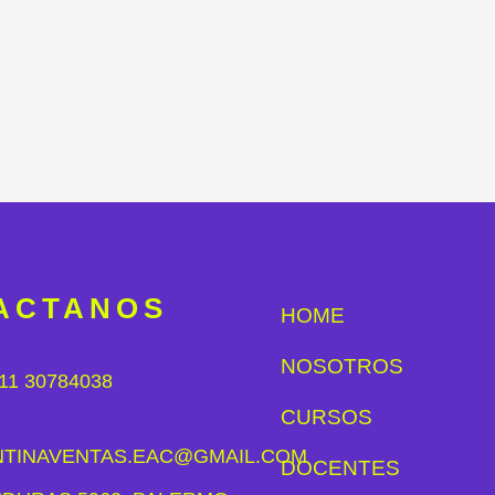
ACTANOS
HOME
NOSOTROS
11 30784038
CURSOS
NTINAVENTAS.EAC@GMAIL.COM
DOCENTES