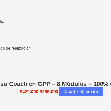
fia
ado de realización.
rso Coach en GPP – 8 Módulos – 100%
$
420.000
$
295.000
Añadir al carrito