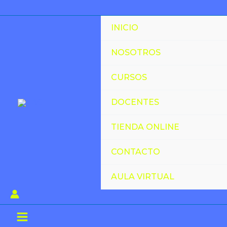
Ir
🚀
-30%
-30%
al
Taller
INICIO
contenido
Intensivo
Online:
NOSOTROS
Hipertrofia
CURSOS
–
del
DOCENTES
Laboratorio
al
TIENDA ONLINE
Gimnasio
CONTACTO
cantidad
AULA VIRTUAL
Main