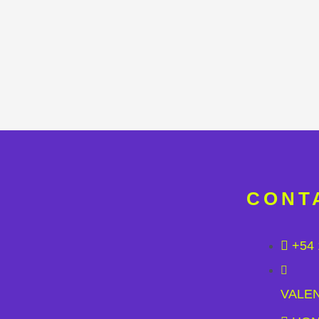
CONT
+54 
VALE